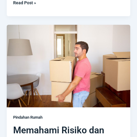
Read Post »
Memahami
Risiko
dan
Tantangan
Pindahan
Sendiri
Pindahan Rumah
Memahami Risiko dan